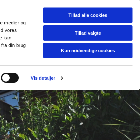
Tillad alle cookies
ale medier og
ed vores
Tillad valgte
re kan
fra din brug
Kun nødvendige cookies
Vis detaljer