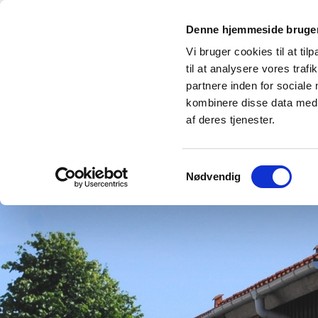
Denne hjemmeside bruger
Vi bruger cookies til at til
til at analysere vores tra
partnere inden for sociale
kombinere disse data med a
Forside
GrønBo Parken
Andels
af deres tjenester.
Samtykkevalg
Nødvendig