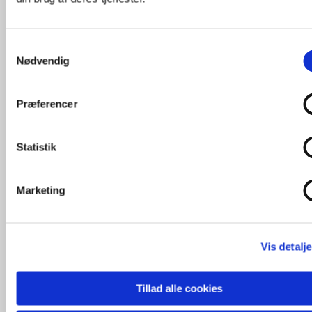
Indeholdt i
Samtykkevalg
Nødvendig
husleje:
Præferencer
Statistik
Husforsikring
Marketing
Betalt renovation
Vedligeholdelse af grønne arealer
Bestyrelsesforsikring
Vis detalje
Beløb til vedligeholdelse af fælleshus
Tillad alle cookies
Sønderdalens grundejerforening