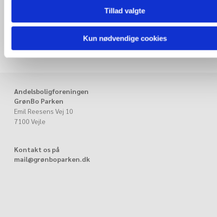
Tillad valgte
Kollektiv ulykkesforsikring for beboere der laver
frivilligt arbejde for afdelingen.
Kun nødvendige cookies
Andelsboligforeningen
GrønBo Parken
Emil Reesens Vej 10
7100 Vejle
Kontakt os på
mail@grønboparken.dk