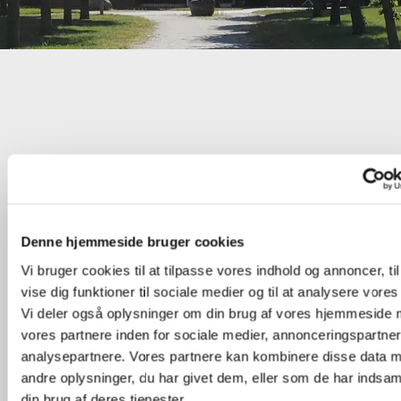
Boligareal
Andelskronen faktor 5,9083 [2026]
Ydelse 
67,5 m2
820.708 kr
2.603,14
Denne hjemmeside bruger cookies
87,0 m2
1.057.797 kr
3.355,14
93,0 m2
1.130.576 kr
3.585,98
Vi bruger cookies til at tilpasse vores indhold og annoncer, til
99,0 m2
1.203.703 kr
3.817,93
vise dig funktioner til sociale medier og til at analysere vores 
Vi deler også oplysninger om din brug af vores hjemmeside
vores partnere inden for sociale medier, annonceringspartne
analysepartnere. Vores partnere kan kombinere disse data 
andre oplysninger, du har givet dem, eller som de har indsaml
din brug af deres tjenester.