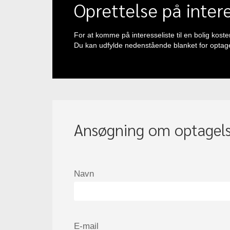
Oprettelse på intere
For at komme på interesseliste til en bolig koster
Du kan udfylde nedenstående blanket for optagel
Ansøgning om optagelse
Navn
E-mail