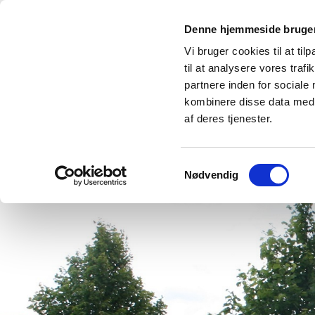
Denne hjemmeside bruger
Vi bruger cookies til at til
til at analysere vores tra
partnere inden for sociale
kombinere disse data med a
Forside
GrønBo Parken
Andels
af deres tjenester.
Samtykkevalg
Nødvendig