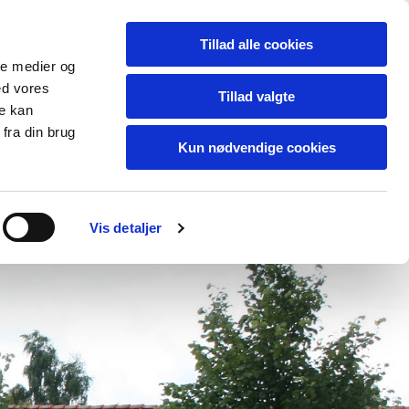
Tillad alle cookies
ale medier og
ed vores
Tillad valgte
re kan
fra din brug
Kun nødvendige cookies
Vis detaljer