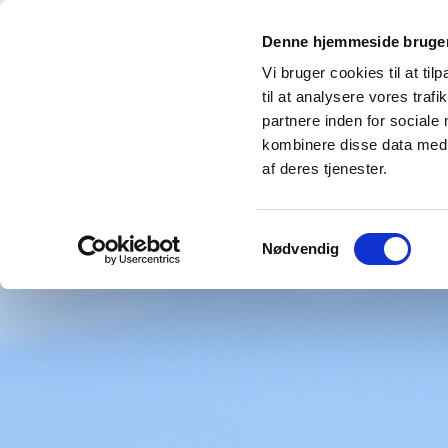
Denne hjemmeside bruger
Vi bruger cookies til at til
til at analysere vores tra
partnere inden for sociale
kombinere disse data med a
Forside
GrønBo Parken
Andels
af deres tjenester.
Samtykkevalg
Nødvendig