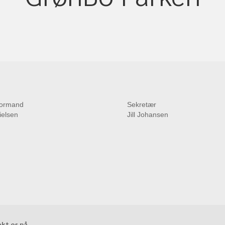
ormand
Sekretær
ielsen
Jill Johansen
kt os på