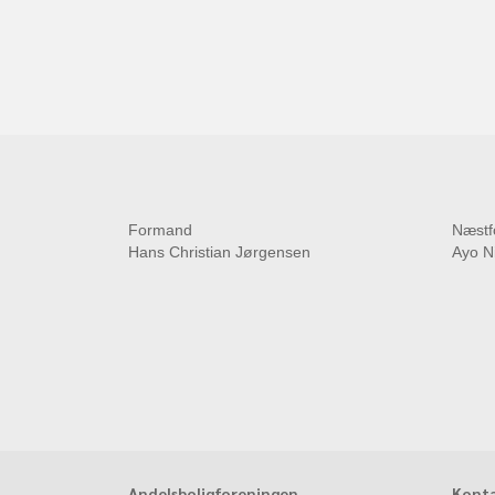
Formand
Næstf
Hans Christian Jørgensen
Ayo N
Andelsboligforeningen
Konta